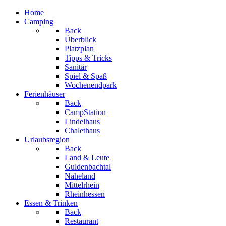
Home
Camping
Back
Überblick
Platzplan
Tipps & Tricks
Sanitär
Spiel & Spaß
Wochen­­end­park
Ferienhäuser
Back
CampStation
Lindelhaus
Chalethaus
Urlaubsregion
Back
Land & Leute
Guldenbachtal
Naheland
Mittelrhein
Rheinhessen
Essen & Trinken
Back
Restaurant