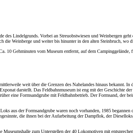
 des Lindelgrunds. Vorbei an Streuobstwiesen und Weinbergen geht es
h die Weinberge und weiter bis hinunter in den alten Steinbruch, wo d
. 10 Gehminuten vom Museum entfernt, auf dem Campinggelände, find
ittlerweile weit über die Grenzen des Nahelandes hinaus bekannt. In
xponat darstellt. Das Feldbahnmuseum ist eng mit der Geschichte der
früher eine Formsandgrube mit Feldbahnbetrieb. Der Formsand, der b
i Loks aus der Formsandgrube waren noch vorhanden, 1985 begannen di
hgesinnte, die ihnen bei der Aufarbeitung der Dampflok, der Diesello
ige Museumshalle zum Unterstellen der 40 Lokomotiven mit entsprechen