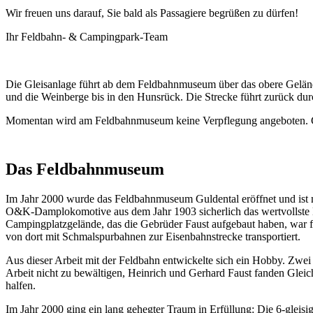
Wir freuen uns darauf, Sie bald als Passagiere begrüßen zu dürfen!
Ihr Feldbahn- & Campingpark-Team
Die Gleisanlage führt ab dem Feldbahnmuseum über das obere Gelände
und die Weinberge bis in den Hunsrück. Die Strecke führt zurück durc
Momentan wird am Feldbahnmuseum keine Verpflegung angeboten. Ca
Das Feldbahnmuseum
Im Jahr 2000 wurde das Feldbahnmuseum Guldental eröffnet und ist m
O&K-Damplokomotive aus dem Jahr 1903 sicherlich das wertvollste E
Campingplatzgelände, das die Gebrüder Faust aufgebaut haben, war 
von dort mit Schmalspurbahnen zur Eisenbahnstrecke transportiert.
Aus dieser Arbeit mit der Feldbahn entwickelte sich ein Hobby. Zwe
Arbeit nicht zu bewältigen, Heinrich und Gerhard Faust fanden Gleic
halfen.
Im Jahr 2000 ging ein lang gehegter Traum in Erfüllung: Die 6-gleis